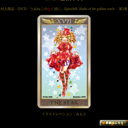
封入商品：DJCD「うみねこの
な
く頃に」EpisodeR -Radio of the golden witch- 第1巻
イラストレーション：みもり