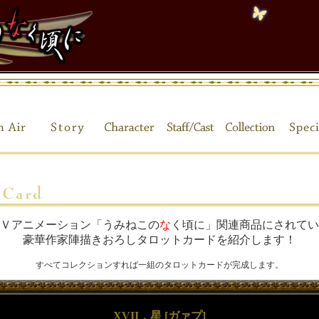
Ｖアニメーション「うみねこの
な
く頃に」関連商品にされてい
豪華作家陣描きおろしタロットカードを紹介します！
すべてコレクションすれば一組のタロットカードが完成します。
XVII．星 [ガァプ]