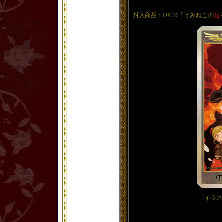
封入商品：DJCD「うみねこの
な
イラス