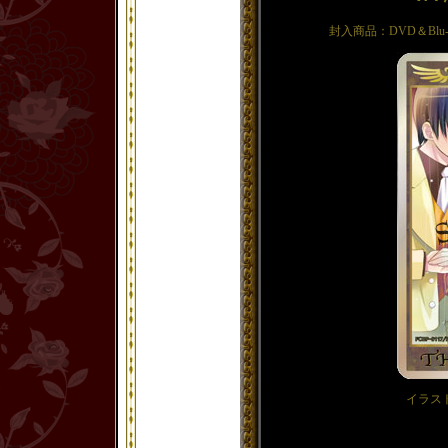
封入商品：DVD＆Blu-
イラス