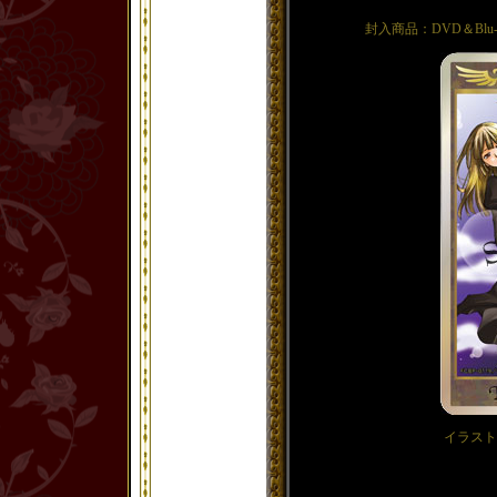
封入商品：DVD＆Blu-
イラスト