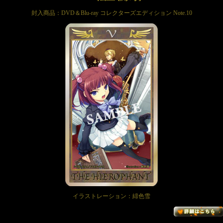
封入商品：DVD＆Blu-ray コレクターズエディション Note.10
イラストレーション：緋色雪