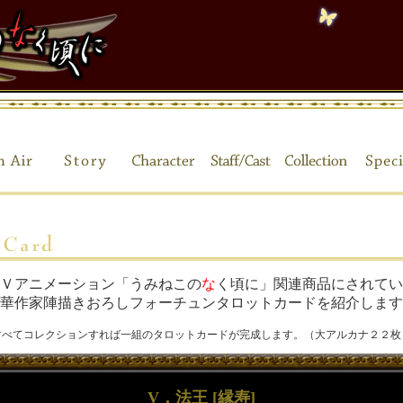
Ｖアニメーション「うみねこの
な
く頃に」関連商品にされてい
華作家陣描きおろしフォーチュンタロットカードを紹介します
すべてコレクションすれば一組のタロットカードが完成します。（大アルカナ２２枚
V．法王 [縁寿]