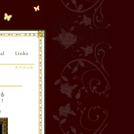
る
！
）