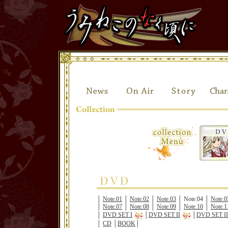
│
Note.01
│
Note.02
│
Note.03
│ Note.04 │
Note.0
│
Note.07
│
Note.08
│
Note.09
│
Note.10
│
Note.1
│
DVD SET I
│
DVD SET II
│
DVD SET II
│
CD
│
BOOK
│