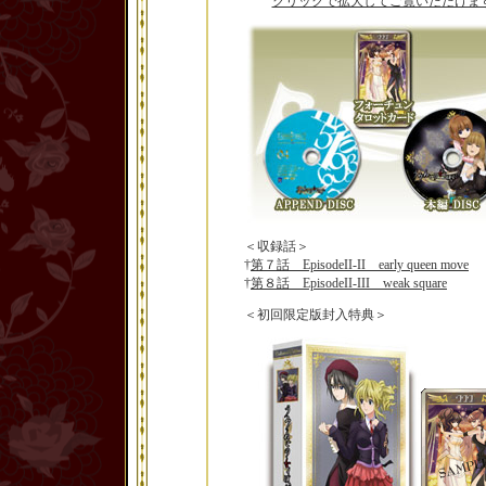
クリックで拡大してご覧いただけま
＜収録話＞
†
第７話 EpisodeII-II early queen move
†
第８話 EpisodeII-III weak square
＜初回限定版封入特典＞