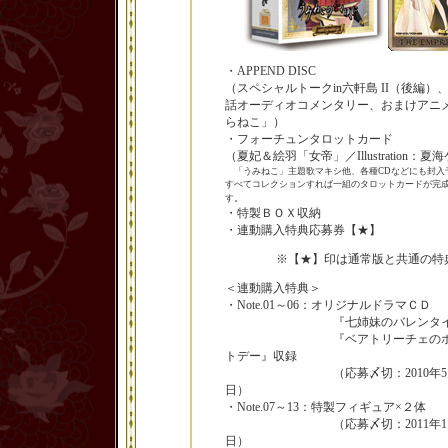
・APPEND DISC
（スペシャルトークin六軒島 II（後編）
話オーディオコメンタリー、おまけアニ
らねこ」）
・フォーチュンタロットカード
（夏妃＆絵羽「女帝」／Illustration：夏
「うみねこ」主題歌マキシ他、各種CDなどにも封入
すべてコレクションすれば一組のタロットカードが完
。
す
・特製ＢＯＸ収納
・連動購入特典応募券【★】
※【★】印は通常版と共通の特
＜連動購入特典＞
・Note.01～06：オリジナルドラマＣＤ
『七姉妹のバレンタイ
『ベアトリーチェのホ
トデー』収録
（応募〆切：2010年5
日）
・Note.07～13：特製フィギュア×２体
（応募〆切：2011年1
日）