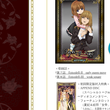
＜収録話＞
†
第７話 EpisodeII-II early queen move
†
第８話 EpisodeII-III weak square
＜初回限定版封入特典＞
・APPEND DISC
（スペシャルトークin六
ーディオコメンタリー、
・フォーチュンタロット
（夏妃＆絵羽「女帝」／Ill
「うみねこ」主題歌マキシ他