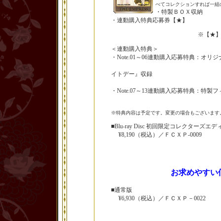
べてコレクションすれば一組
・特製ＢＯＸ収納
・連動購入特典応募券【★】
※【★
＜連動購入特典＞
・Note.01～06連動購入応募特典：オリ
『七姉妹のバレンタ
イトデー』収録
（応募〆切：20
・Note.07～13連動購入応募特典：特製
（応募〆切：20
※特典内容は予定です。変更の場合もございます
■Blu-ray Disc 初回限定コレクターズエ
¥8,190（税込）／ＦＣＸＰ-0009
お求めやすい
■通常版
¥6,930（税込）／ＦＣＸＰ－0022